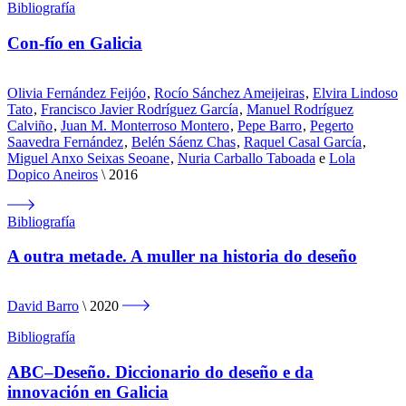
Bibliografía
Con-fío en Galicia
Olivia Fernández Feijóo
,
Rocío Sánchez Ameijeiras
,
Elvira Lindoso
Tato
,
Francisco Javier Rodríguez García
,
Manuel Rodríguez
Calviño
,
Juan M. Monterroso Montero
,
Pepe Barro
,
Pegerto
Saavedra Fernández
,
Belén Sáenz Chas
,
Raquel Casal García
,
Miguel Anxo Seixas Seoane
,
Nuria Carballo Taboada
e
Lola
Dopico Aneiros
2016
Bibliografía
A outra metade. A muller na historia do deseño
David Barro
2020
Bibliografía
ABC–Deseño. Diccionario do deseño e da
innovación en Galicia