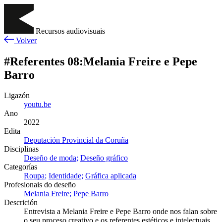
Recursos audiovisuais
Volver
#Referentes 08:Melania Freire e Pepe
Barro
Ligazón
youtu.be
Ano
2022
Edita
Deputación Provincial da Coruña
Disciplinas
Deseño de moda
Deseño gráfico
Categorías
Roupa
Identidade
Gráfica aplicada
Profesionais do deseño
Melania Freire
Pepe Barro
Descrición
Entrevista a Melania Freire e Pepe Barro onde nos falan sobre
o seu proceso creativo e os referentes estéticos e intelectuais