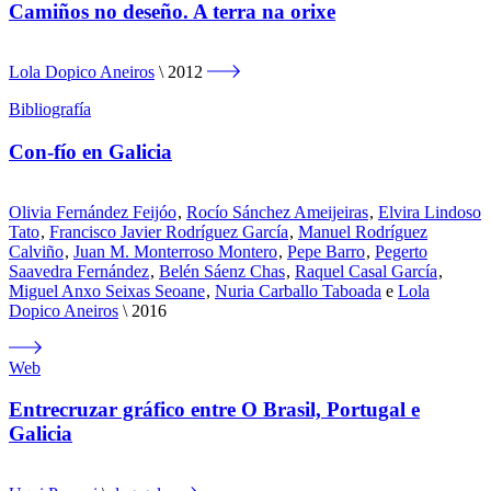
Camiños no deseño. A terra na orixe
Lola Dopico Aneiros
2012
Bibliografía
Con-fío en Galicia
Olivia Fernández Feijóo
,
Rocío Sánchez Ameijeiras
,
Elvira Lindoso
Tato
,
Francisco Javier Rodríguez García
,
Manuel Rodríguez
Calviño
,
Juan M. Monterroso Montero
,
Pepe Barro
,
Pegerto
Saavedra Fernández
,
Belén Sáenz Chas
,
Raquel Casal García
,
Miguel Anxo Seixas Seoane
,
Nuria Carballo Taboada
e
Lola
Dopico Aneiros
2016
Web
Entrecruzar gráfico entre O Brasil, Portugal e
Galicia