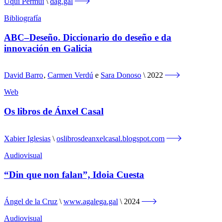
Uqui Permui
dag.gal
Bibliografía
ABC–Deseño. Diccionario do deseño e da
innovación en Galicia
David Barro
,
Carmen Verdú
e
Sara Donoso
2022
Web
Os libros de Ánxel Casal
Xabier Iglesias
oslibrosdeanxelcasal.blogspot.com
Audiovisual
“Din que non falan”, Idoia Cuesta
Ángel de la Cruz
www.agalega.gal
2024
Audiovisual