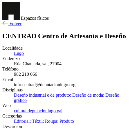
Espazos físicos
Volver
CENTRAD Centro de Artesanía e Deseño
Localidade
Lugo
Enderezo
Rúa Chantada, s/n, 27004
Teléfono
982 210 066
Email
info.centrad@deputacionlugo.org
Disciplinas
Deseño industrial e de produto
Deseño de moda
Deseño
gráfico
Web
cultura.deputacionlugo.gal
Categorías
Editorial
Téxtil
Roupa
Produto
Descrición