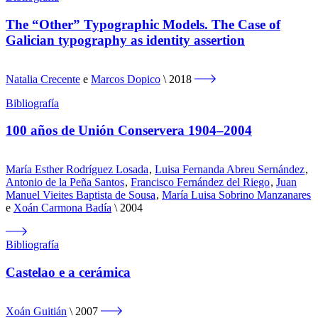
The “Other” Typographic Models. The Case of
Galician typography as identity assertion
Natalia Crecente
e
Marcos Dopico
2018
Bibliografía
100 años de Unión Conservera 1904–2004
María Esther Rodríguez Losada
,
Luisa Fernanda Abreu Sernández
,
Antonio de la Peña Santos
,
Francisco Fernández del Riego
,
Juan
Manuel Vieites Baptista de Sousa
,
María Luisa Sobrino Manzanares
e
Xoán Carmona Badía
2004
Bibliografía
Castelao e a cerámica
Xoán Guitián
2007