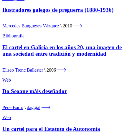
Ilustradores galegos de preguerra (1880-1936)
Mercedes Bangueses Vázquez
2010
Bibliografía
El cartel en Galicia en los años 20, una imagen de
una sociedad entre tradición y modernidad
Eliseo Trenc Ballester
2006
Web
Do Seoane máis deseñador
Pepe Barro
dag.gal
Web
Un cartel para el Estatuto de Autonomía