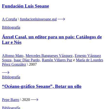
Fundación Luis Seoane
A Coruña
fundacionluisseoane.gal
Bibliografía
Ánxel Casal, un editor para un país: Catálogos de
Lar e Nós
Alfonso Mato
,
Mercedes Bangueses Vázquez
,
Ernesto Vázquez
Souza
,
Isaac Díaz Pardo
,
Ramón Villares Paz
e
María de Lourdes
Pérez González
2007
Bibliografía
“Océano-gráfico Seoane”, Botar un ollo
Pepe Barro
2020
Bibliografía