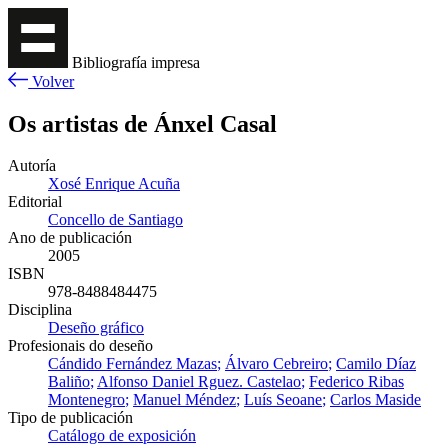
Bibliografía impresa
Volver
Os artistas de Ánxel Casal
Autoría
Xosé Enrique Acuña
Editorial
Concello de Santiago
Ano de publicación
2005
ISBN
978-8488484475
Disciplina
Deseño gráfico
Profesionais do deseño
Cándido Fernández Mazas
Álvaro Cebreiro
Camilo Díaz
Baliño
Alfonso Daniel Rguez. Castelao
Federico Ribas
Montenegro
Manuel Méndez
Luís Seoane
Carlos Maside
Tipo de publicación
Catálogo de exposición