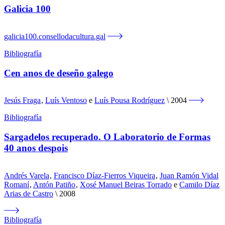
Galicia 100
galicia100.consellodacultura.gal
Bibliografía
Cen anos de deseño galego
Jesús Fraga
,
Luís Ventoso
e
Luís Pousa Rodríguez
2004
Bibliografía
Sargadelos recuperado. O Laboratorio de Formas
40 anos despois
Andrés Varela
,
Francisco Díaz-Fierros Viqueira
,
Juan Ramón Vidal
Romaní
,
Antón Patiño
,
Xosé Manuel Beiras Torrado
e
Camilo Díaz
Arias de Castro
2008
Bibliografía