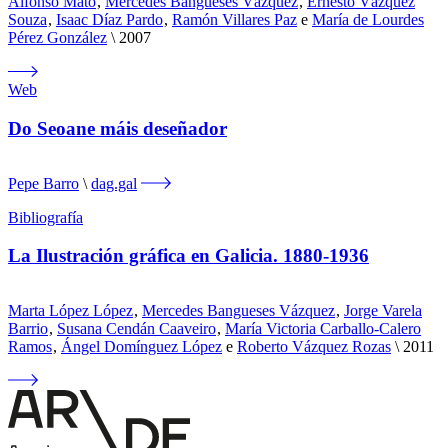
Alfonso Mato
,
Mercedes Bangueses Vázquez
,
Ernesto Vázquez
Souza
,
Isaac Díaz Pardo
,
Ramón Villares Paz
e
María de Lourdes
Pérez González
2007
Web
Do Seoane máis deseñador
Pepe Barro
dag.gal
Bibliografía
La Ilustración gráfica en Galicia. 1880-1936
Marta López López
,
Mercedes Bangueses Vázquez
,
Jorge Varela
Barrio
,
Susana Cendán Caaveiro
,
María Victoria Carballo-Calero
Ramos
,
Ángel Domínguez López
e
Roberto Vázquez Rozas
2011