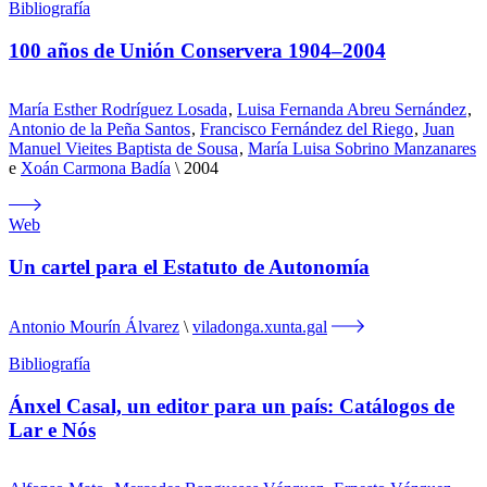
Bibliografía
100 años de Unión Conservera 1904–2004
María Esther Rodríguez Losada
,
Luisa Fernanda Abreu Sernández
,
Antonio de la Peña Santos
,
Francisco Fernández del Riego
,
Juan
Manuel Vieites Baptista de Sousa
,
María Luisa Sobrino Manzanares
e
Xoán Carmona Badía
2004
Web
Un cartel para el Estatuto de Autonomía
Antonio Mourín Álvarez
viladonga.xunta.gal
Bibliografía
Ánxel Casal, un editor para un país: Catálogos de
Lar e Nós