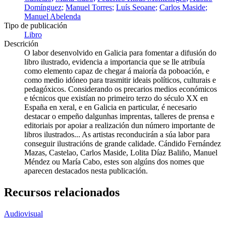
Domínguez
Manuel Torres
Luís Seoane
Carlos Maside
Manuel Abelenda
Tipo de publicación
Libro
Descrición
O labor desenvolvido en Galicia para fomentar a difusión do
libro ilustrado, evidencia a importancia que se lle atribuía
como elemento capaz de chegar á maioría da poboación, e
como medio idóneo para trasmitir ideais políticos, culturais e
pedagóxicos. Considerando os precarios medios económicos
e técnicos que existían no primeiro terzo do século XX en
España en xeral, e en Galicia en particular, é necesario
destacar o empeño dalgunhas imprentas, talleres de prensa e
editoriais por apoiar a realización dun número importante de
libros ilustrados... As artistas reconducirán a súa labor para
conseguir ilustracións de grande calidade. Cándido Fernández
Mazas, Castelao, Carlos Maside, Lolita Díaz Baliño, Manuel
Méndez ou María Cabo, estes son algúns dos nomes que
aparecen destacados nesta publicación.
Recursos relacionados
Audiovisual