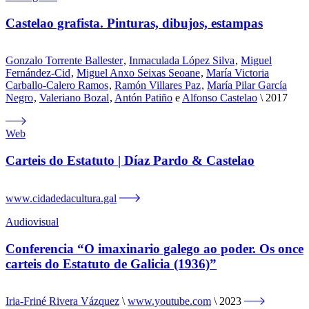
Castelao grafista. Pinturas, dibujos, estampas
Gonzalo Torrente Ballester
,
Inmaculada López Silva
,
Miguel
Fernández-Cid
,
Miguel Anxo Seixas Seoane
,
María Victoria
Carballo-Calero Ramos
,
Ramón Villares Paz
,
María Pilar García
Negro
,
Valeriano Bozal
,
Antón Patiño
e
Alfonso Castelao
2017
Web
Carteis do Estatuto | Díaz Pardo & Castelao
www.cidadedacultura.gal
Audiovisual
Conferencia “O imaxinario galego ao poder. Os once
carteis do Estatuto de Galicia (1936)”
Iria-Friné Rivera Vázquez
www.youtube.com
2023