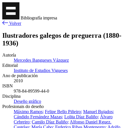
Bibliografía impresa
Volver
Ilustradores galegos de preguerra (1880-
1936)
Autoría
Mercedes Bangueses Vázquez
Editorial
Instituto de Estudios Vigueses
Ano de publicación
2010
ISBN
978-84-89599-44-0
Disciplina
Deseño gráfico
Profesionais do deseño
Máximo Ramos
Felipe Bello Piñeiro
Manuel Bujados
Cándido Fernández Mazas
Lolita Díaz Baliño
Álvaro
Cebreiro
Camilo Díaz Baliño
Alfonso Daniel Rguez.
Castelao
María Cabo
Federico Ribas Montenegro
Adolfo