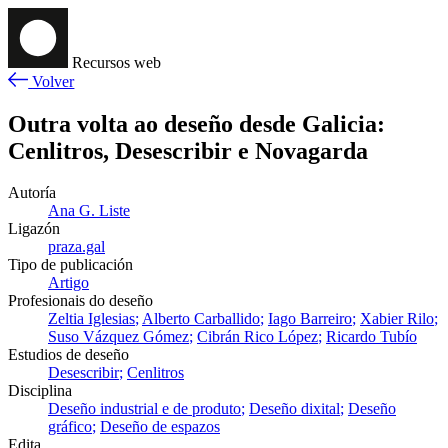
Recursos web
Volver
Outra volta ao deseño desde Galicia:
Cenlitros, Desescribir e Novagarda
Autoría
Ana G. Liste
Ligazón
praza.gal
Tipo de publicación
Artigo
Profesionais do deseño
Zeltia Iglesias
Alberto Carballido
Iago Barreiro
Xabier Rilo
Suso Vázquez Gómez
Cibrán Rico López
Ricardo Tubío
Estudios de deseño
Desescribir
Cenlitros
Disciplina
Deseño industrial e de produto
Deseño dixital
Deseño
gráfico
Deseño de espazos
Edita