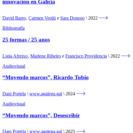
innovación en Galicia
David Barro
,
Carmen Verdú
e
Sara Donoso
2022
Bibliografía
25 formas / 25 anos
Ligia Afreixo
,
Marlene Ribeiro
e
Francisco Providencia
2022
Audiovisual
“Movendo marcos”, Ricardo Tubío
Dani Portela
www.agalega.gal
2024
Audiovisual
“Movendo marcos”, Desescribir
Dani Portela
www.agalega.gal
2025