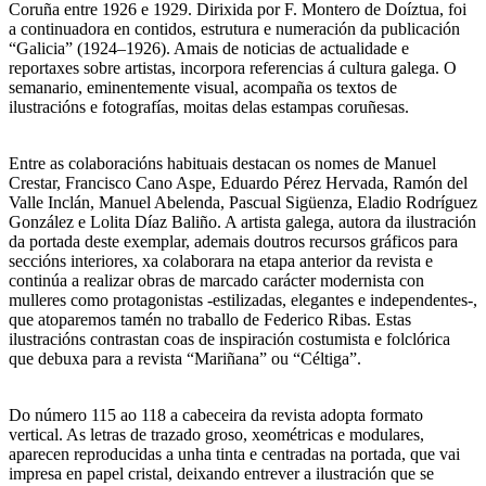
Coruña entre 1926 e 1929. Dirixida por F. Montero de Doíztua, foi
a continuadora en contidos, estrutura e numeración da publicación
“Galicia” (1924–1926). Amais de noticias de actualidade e
reportaxes sobre artistas, incorpora referencias á cultura galega. O
semanario, eminentemente visual, acompaña os textos de
ilustracións e fotografías, moitas delas estampas coruñesas.
Entre as colaboracións habituais destacan os nomes de Manuel
Crestar, Francisco Cano Aspe, Eduardo Pérez Hervada, Ramón del
Valle Inclán, Manuel Abelenda, Pascual Sigüenza, Eladio Rodríguez
González e Lolita Díaz Baliño. A artista galega, autora da ilustración
da portada deste exemplar, ademais doutros recursos gráficos para
seccións interiores, xa colaborara na etapa anterior da revista e
continúa a realizar obras de marcado carácter modernista con
mulleres como protagonistas -estilizadas, elegantes e independentes-,
que atoparemos tamén no traballo de Federico Ribas. Estas
ilustracións contrastan coas de inspiración costumista e folclórica
que debuxa para a revista “Mariñana” ou “Céltiga”.
Do número 115 ao 118 a cabeceira da revista adopta formato
vertical. As letras de trazado groso, xeométricas e modulares,
aparecen reproducidas a unha tinta e centradas na portada, que vai
impresa en papel cristal, deixando entrever a ilustración que se