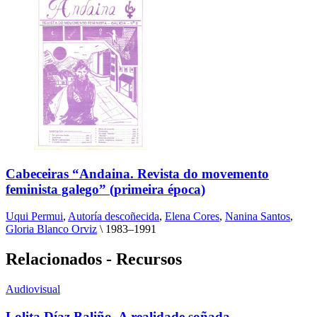
Cabeceiras “Andaina. Revista do movemento
feminista galego” (primeira época)
Uqui Permui
,
Autoría descoñecida
,
Elena Cores
,
Nanina Santos
,
Gloria Blanco Orviz
\
1983–1991
Relacionados - Recursos
Audiovisual
Lolita Díaz Baliño. A realidade soñada