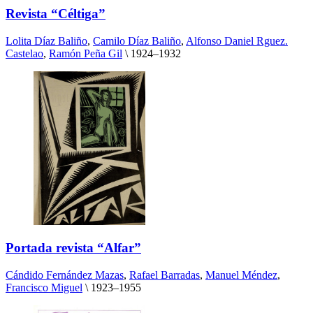
Revista “Céltiga”
Lolita Díaz Baliño
,
Camilo Díaz Baliño
,
Alfonso Daniel Rguez.
Castelao
,
Ramón Peña Gil
\
1924–1932
Portada revista “Alfar”
Cándido Fernández Mazas
,
Rafael Barradas
,
Manuel Méndez
,
Francisco Miguel
\
1923–1955