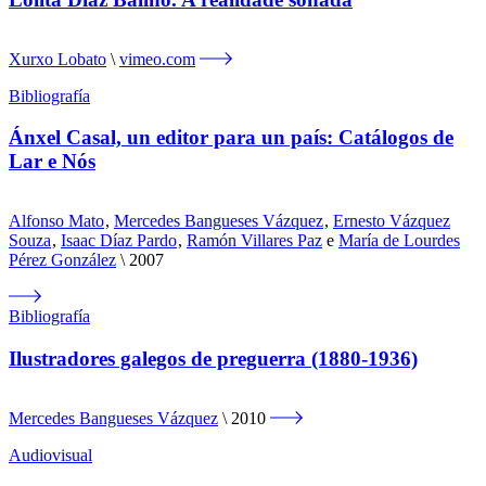
Xurxo Lobato
vimeo.com
Bibliografía
Ánxel Casal, un editor para un país: Catálogos de
Lar e Nós
Alfonso Mato
,
Mercedes Bangueses Vázquez
,
Ernesto Vázquez
Souza
,
Isaac Díaz Pardo
,
Ramón Villares Paz
e
María de Lourdes
Pérez González
2007
Bibliografía
Ilustradores galegos de preguerra (1880-1936)
Mercedes Bangueses Vázquez
2010
Audiovisual