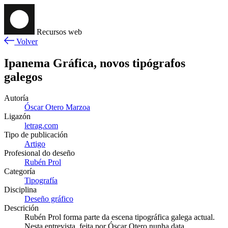
Recursos web
Volver
Ipanema Gráfica, novos tipógrafos
galegos
Autoría
Óscar Otero Marzoa
Ligazón
letrag.com
Tipo de publicación
Artigo
Profesional do deseño
Rubén Prol
Categoría
Tipografía
Disciplina
Deseño gráfico
Descrición
Rubén Prol forma parte da escena tipográfica galega actual.
Nesta entrevista, feita por Óscar Otero nunha data