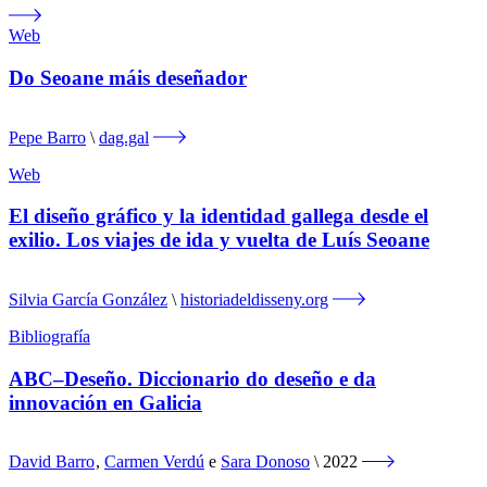
Web
Do Seoane máis deseñador
Pepe Barro
dag.gal
Web
El diseño gráfico y la identidad gallega desde el
exilio. Los viajes de ida y vuelta de Luís Seoane
Silvia García González
historiadeldisseny.org
Bibliografía
ABC–Deseño. Diccionario do deseño e da
innovación en Galicia
David Barro
,
Carmen Verdú
e
Sara Donoso
2022