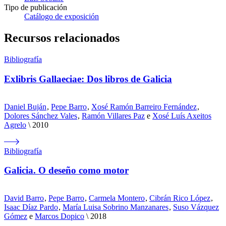
Tipo de publicación
Catálogo de exposición
Recursos relacionados
Bibliografía
Exlibris Gallaeciae: Dos libros de Galicia
Daniel Buján
,
Pepe Barro
,
Xosé Ramón Barreiro Fernández
,
Dolores Sánchez Vales
,
Ramón Villares Paz
e
Xosé Luís Axeitos
Agrelo
2010
Bibliografía
Galicia. O deseño como motor
David Barro
,
Pepe Barro
,
Carmela Montero
,
Cibrán Rico López
,
Isaac Díaz Pardo
,
María Luisa Sobrino Manzanares
,
Suso Vázquez
Gómez
e
Marcos Dopico
2018