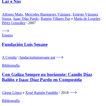
Lar e Nós
Alfonso Mato
,
Mercedes Bangueses Vázquez
,
Ernesto Vázquez
Souza
,
Isaac Díaz Pardo
,
Ramón Villares Paz
e
María de Lourdes
Pérez González
2007
Espazo
Fundación Luis Seoane
A Coruña
fundacionluisseoane.gal
Bibliografía
Con Galiza Sempre no horizonte: Camilo Díaz
Baliño e Isaac Díaz Pardo en Compostela
Gloria López
e
Xosé Ramón Fandiño
2018
Bibliografía