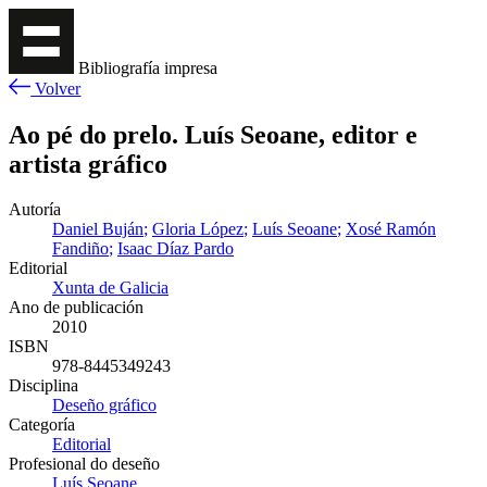
Bibliografía impresa
Volver
Ao pé do prelo. Luís Seoane, editor e
artista gráfico
Autoría
Daniel Buján
Gloria López
Luís Seoane
Xosé Ramón
Fandiño
Isaac Díaz Pardo
Editorial
Xunta de Galicia
Ano de publicación
2010
ISBN
978-8445349243
Disciplina
Deseño gráfico
Categoría
Editorial
Profesional do deseño
Luís Seoane